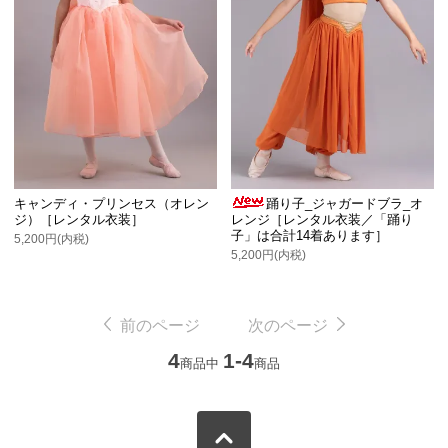
キャンディ・プリンセス（オレン
踊り子_ジャガードブラ_オ
ジ）［レンタル衣装］
レンジ［レンタル衣装／「踊り
子」は合計14着あります］
5,200円(内税)
5,200円(内税)
前のページ
次のページ
4
1-4
商品中
商品