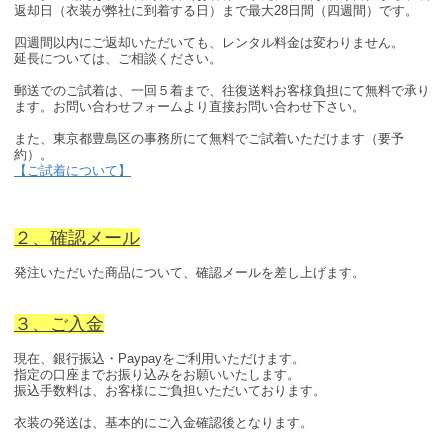
返却日（衣装が弊社に到着する日）まで最大28日間（四週間）です。
四週間以内にご返却いただいても、レンタル料金は変わりません。
延長については、ご相談ください。
郵送でのご試着は、一回５着まで、往復送料お客様負担にて無料で承り
ます。お問い合わせフォームより直接お問い合わせ下さい。
また、東京都豊島区の事務所にて無料でご試着いただけます（要予
約）。
【ご試着について】
２、確認メール
発注いただいた商品について、確認メールを差し上げます。
３、ご入金
現在、銀行振込・Paypayをご利用いただけます。
指定の口座までお振り込みをお願いいたします。
振込手数料は、お客様にご負担いただいております。
衣装の発送は、基本的にご入金確認後となります。