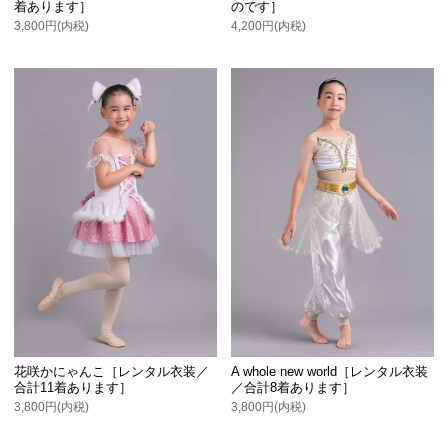
着あります］
のです］
3,800円(内税)
4,200円(内税)
花咲かにゃんこ［レンタル衣装／
A whole new world［レンタル衣装
合計11着あります］
／合計8着あります］
3,800円(内税)
3,800円(内税)