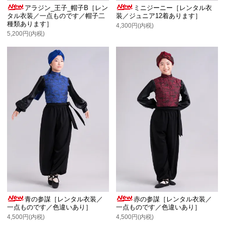
アラジン_王子_帽子B［レン
ミニジーニー［レンタル衣
タル衣装／一点ものです／帽子二
装／ジュニア12着あります］
種類あります］
4,300円(内税)
5,200円(内税)
青の参謀［レンタル衣装／
赤の参謀［レンタル衣装／
一点ものです／色違いあり］
一点ものです／色違いあり］
4,500円(内税)
4,500円(内税)