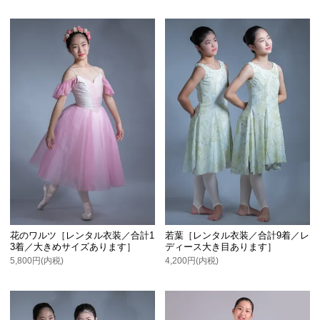
花のワルツ［レンタル衣装／合計1
若葉［レンタル衣装／合計9着／レ
3着／大きめサイズあります］
ディース大き目あります］
5,800円(内税)
4,200円(内税)