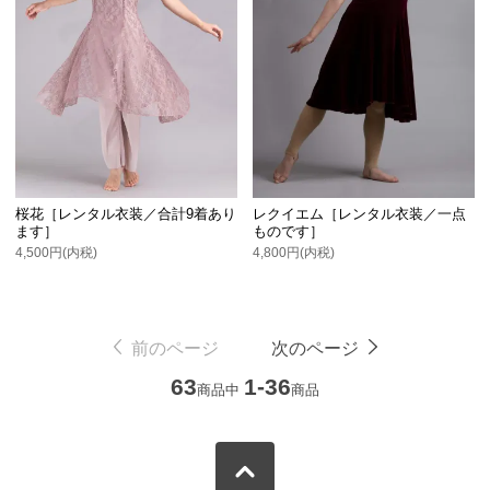
桜花［レンタル衣装／合計9着あり
レクイエム［レンタル衣装／一点
ます］
ものです］
4,500円(内税)
4,800円(内税)
前のページ
次のページ
63
1-36
商品中
商品