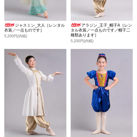
ジャスミン_大人［レンタル
アラジン_王子_帽子A［レン
衣装／一点ものです］
タル衣装／一点ものです／帽子二
種類あります］
5,200円(内税)
5,200円(内税)