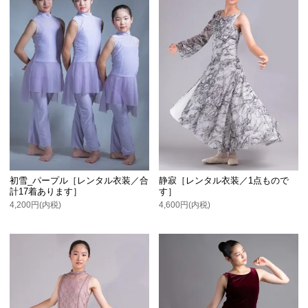
初雪_パープル［レンタル衣装／合
静寂［レンタル衣装／1点もので
計17着あります］
す］
4,200円(内税)
4,600円(内税)