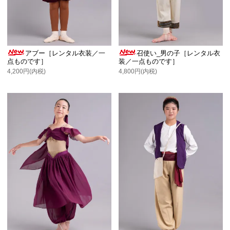
アブー［レンタル衣装／一
召使い_男の子［レンタル衣
点ものです］
装／一点ものです］
4,200円(内税)
4,800円(内税)