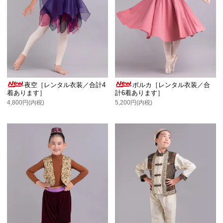
夜空［レンタル衣装／合計4
ポルカ［レンタル衣装／合
着あります］
計6着あります］
4,800円(内税)
5,200円(内税)