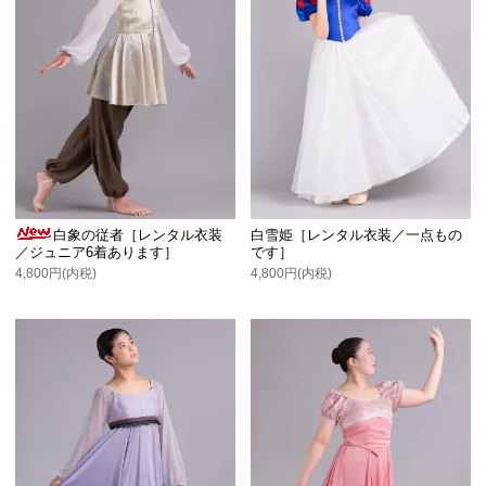
白象の従者［レンタル衣装
白雪姫［レンタル衣装／一点もの
／ジュニア6着あります］
です］
4,800円(内税)
4,800円(内税)