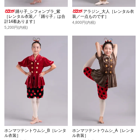
踊り子_シフォンブラ_紫
アラジン_大人［レンタル衣
［レンタル衣装／「踊り子」は合
装／一点ものです］
計14着あります］
4,800円(内税)
5,200円(内税)
ホンマツテントウムシ_B［レンタ
ホンマツテントウムシ_A［レンタ
ル衣装］
ル衣装］