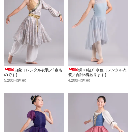
白象［レンタル衣装／1点も
蝶々結び_水色［レンタル衣
のです］
装／合計5着あります］
5,200円(内税)
4,200円(内税)