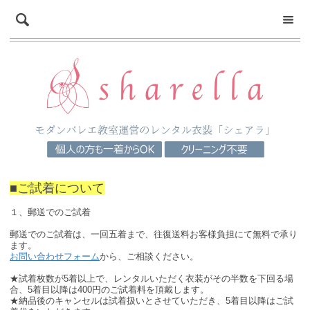
■ご試着について
１、郵送でのご試着
郵送でのご試着は、一回五着まで、往復送料お客様負担にて無料で承り
ます。
お問い合わせフォーム
から、ご相談ください。
★試着枚数が5着以上で、レンタルいただく衣装がその半数を下回る場
合、5着目以降は400円のご試着料を頂戴します。
★納品後のキャンセルは試着扱いとさせていただき、5着目以降はご試