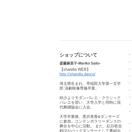
ショップについて
斎藤麻里子-Mariko Saito-
【sharella WEB】
http://sharella.dance/
埼玉県生まれ。早稲田大学第一文学
部 演劇映像専修卒業。
幼少よりモダンバレエ・クラシック
バレエを習い、大学入学と同時に現
代舞踊協会に入会。
大学卒業後、黒沢美香&ダンサーズ
に参加。コンテンポラリーダンスの
舞台を中心に活動。 また、紅白歌合
戦ほかバックダンサーとして番組出