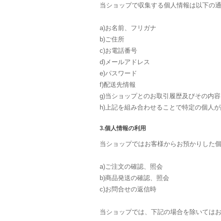
当ショップで収集する個人情報は以下の
a)お名前、フリガナ
b)ご住所
c)お電話番号
d)メールアドレス
e)パスワード
f)配送先情報
g)当ショップとのお取引履歴及びその内容
h)上記を組み合わせることで特定の個人
3.個人情報の利用
当ショップではお客様からお預かりした
a)ご注文の確認、照会
b)商品発送の確認、照会
c)お問合せの返信時
当ショップでは、下記の場合を除いては