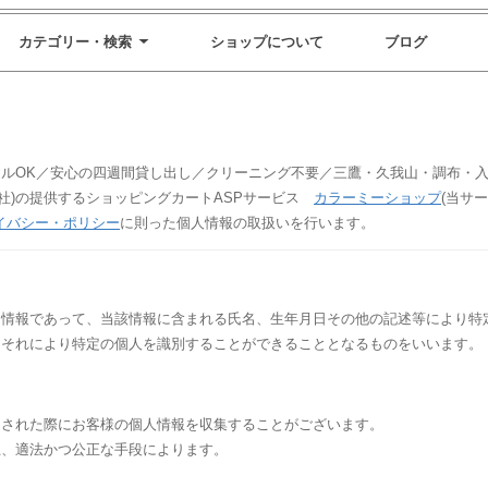
カテゴリー・検索
ショップについて
ブログ
ルOK／安心の四週間貸し出し／クリーニング不要／三鷹・久我山・調布・入
会社)の提供するショッピングカートASPサービス
カラーミーショップ
(当サ
イバシー・ポリシー
に則った個人情報の取扱いを行います。
る情報であって、当該情報に含まれる氏名、生年月日その他の記述等により特
、それにより特定の個人を識別することができることとなるものをいいます。
をされた際にお客様の個人情報を収集することがございます。
上、適法かつ公正な手段によります。