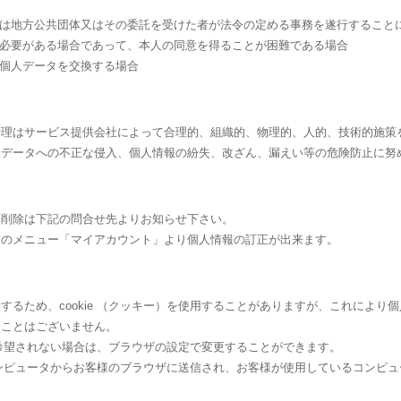
くは地方公共団体又はその委託を受けた者が法令の定める事務を遂行すること
に必要がある場合であって、本人の同意を得ることが困難である場合
で個人データを交換する場合
管理はサービス提供会社によって合理的、組織的、物理的、人的、技術的施策
人データへの不正な侵入、個人情報の紛失、改ざん、漏えい等の危険防止に努
・削除は下記の問合せ先よりお知らせ下さい。
トのメニュー「マイアカウント」より個人情報の訂正が出来ます。
するため、cookie （クッキー）を使用することがありますが、これにより
ることはございません。
れを希望されない場合は、ブラウザの設定で変更することができます。
バーコンピュータからお客様のブラウザに送信され、お客様が使用しているコンピ