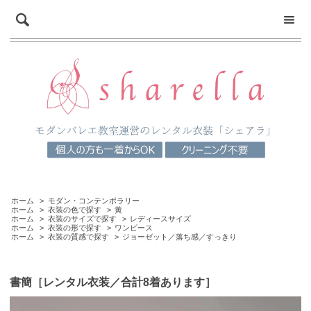
ホーム
>
モダン・コンテンポラリー
ホーム
>
衣装の色で探す
>
黄
ホーム
>
衣装のサイズで探す
>
レディースサイズ
ホーム
>
衣装の形で探す
>
ワンピース
ホーム
>
衣装の質感で探す
>
ジョーゼット／落ち感／すっきり
書簡［レンタル衣装／合計8着あります］