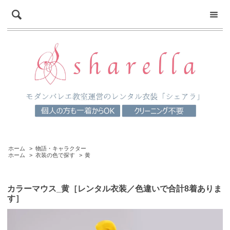
ホーム
>
物語・キャラクター
ホーム
>
衣装の色で探す
>
黄
カラーマウス_黄［レンタル衣装／色違いで合計8着ありま
す］