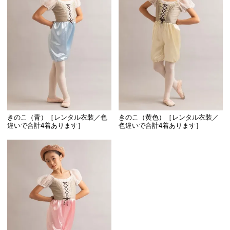
きのこ（青）［レンタル衣装／色
きのこ（黄色）［レンタル衣装／
違いで合計4着あります］
色違いで合計4着あります］