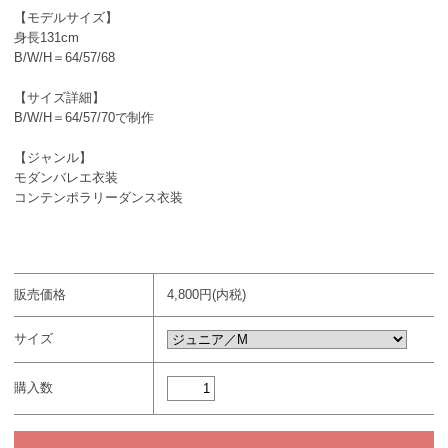
【モデルサイズ】
身長131cm
B/W/H＝64/57/68
【サイズ詳細】
B/W/H＝64/57/70で制作
【ジャンル】
モダンバレエ衣装
コンテンポラリーダンス衣装
販売価格
4,800円(内税)
サイズ
購入数