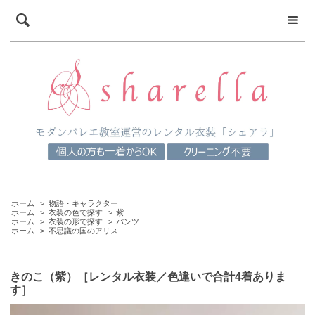
ホーム
>
物語・キャラクター
ホーム
>
衣装の色で探す
>
紫
ホーム
>
衣装の形で探す
>
パンツ
ホーム
>
不思議の国のアリス
きのこ（紫）［レンタル衣装／色違いで合計4着ありま
す］