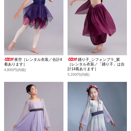
夜空［レンタル衣装／合計4
踊り子_シフォンブラ_紫
着あります］
［レンタル衣装／「踊り子」は合
計14着あります］
4,800円(内税)
5,200円(内税)