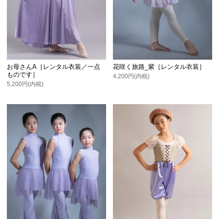
お母さんA［レンタル衣装／一点
花咲く旅路_紫［レンタル衣装］
ものです］
4,200円(内税)
5,200円(内税)