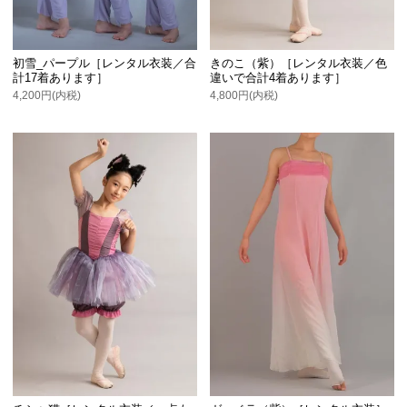
初雪_パープル［レンタル衣装／合
きのこ（紫）［レンタル衣装／色
計17着あります］
違いで合計4着あります］
4,200円(内税)
4,800円(内税)