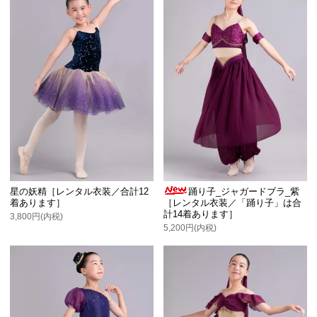
星の妖精［レンタル衣装／合計12
踊り子_ジャガードブラ_紫
着あります］
［レンタル衣装／「踊り子」は合
計14着あります］
3,800円(内税)
5,200円(内税)